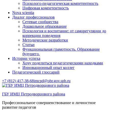
Психолого-педагогическая компетентность
Цифровая компетентность
Nova scientia
Диалог профессионалов
Сетевые сообщества
Дошкольное образование
Психология и воспитание: от саморегуляции до
коррекции поведения
Методические разработки
Статьи
Функциональная грамотность. Образование
будущего.
Истории успеха
Хочу поделиться педагогическими находками
Инновационный опыт коллег
Педагогический глоссарий
+7 (812) 417-38-68
imcpd@obr.gov.spb.ru
ГБУ ИМЦ Петродворцового района
Профессиональное совершенствование и личностное
развитие педагогов