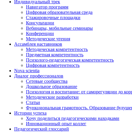
Индивидуальный трек
Навигатор программ
Цифровая образовательная среда
Стажировочные площадки
Консультации
Вебинары, мобильные семинары
Конференции
Методические чтения
Ассамблея наставников
Методическая компетентность
Предметная компетентность
Психолого-педагогическая компетентность
Цифровая компетентность
Nova scientia
Диалог профессионалов
Сетевые сообщества
Дошкольное образование
Психология и воспитание: от саморегуляции до ко
Методические разработки
Статьи
Функциональная грамотность. Образование будуще
Истории успеха
Хочу поделиться педагогическими находками
Инновационный опыт коллег
Педагогический глоссарий