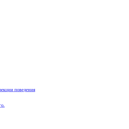
ррекции поведения
го.