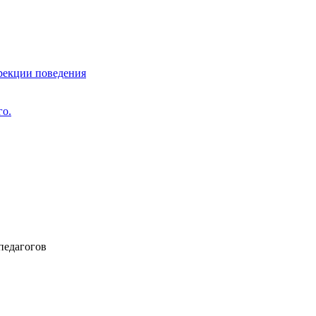
ррекции поведения
го.
педагогов