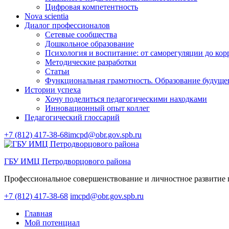
Цифровая компетентность
Nova scientia
Диалог профессионалов
Сетевые сообщества
Дошкольное образование
Психология и воспитание: от саморегуляции до ко
Методические разработки
Статьи
Функциональная грамотность. Образование будуще
Истории успеха
Хочу поделиться педагогическими находками
Инновационный опыт коллег
Педагогический глоссарий
+7 (812) 417-38-68
imcpd@obr.gov.spb.ru
ГБУ ИМЦ Петродворцового района
Профессиональное совершенствование и личностное развитие 
+7 (812) 417-38-68
imcpd@obr.gov.spb.ru
Главная
Мой потенциал